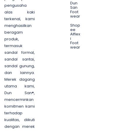
Dun
pengusaha
San
Foot
alas kaki
wear
terkenal, kami
Shop
menghasilkan
ee
beragam
Alflex
i
produk,
Foot
termasuk
wear
sandal formal,
sandal santai,
sandal gunung,
dan lainnya.
Merek dagang
utama kami,
Dun San®,
mencerminkan
komitmen kami
terhadap
kualitas, diikuti
dengan merek