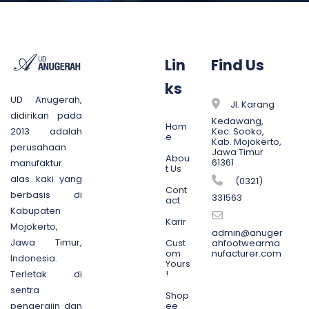
Lin
Find Us
ks
UD Anugerah,
Jl. Karang
didirikan pada
Kedawang,
Hom
Kec. Sooko,
2013 adalah
e
Kab. Mojokerto,
perusahaan
Jawa Timur
Abou
61361
manufaktur
t Us
alas kaki yang
(0321)
Cont
berbasis di
331563
act
Kabupaten
Karir
Mojokerto,
admin@anuger
Jawa Timur,
Cust
ahfootwearma
om
nufacturer.com
Indonesia.
Yours
!
Terletak di
sentra
Shop
ee
pengerajin dan