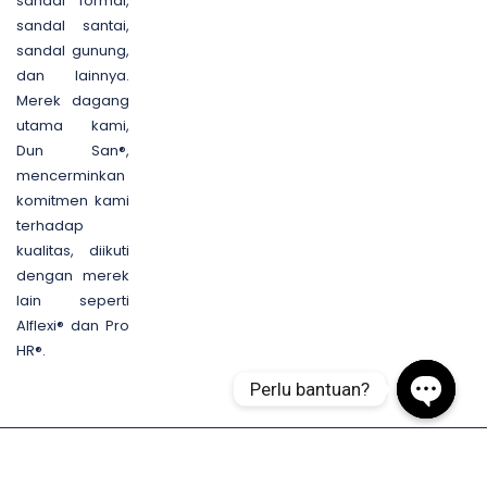
sandal formal,
sandal santai,
sandal gunung,
dan lainnya.
Merek dagang
utama kami,
Dun San®,
mencerminkan
komitmen kami
terhadap
kualitas, diikuti
dengan merek
lain seperti
Alflexi® dan Pro
HR®.
Perlu bantuan?
Open ch
© Anugerah Group 2024 | All Right Reserved