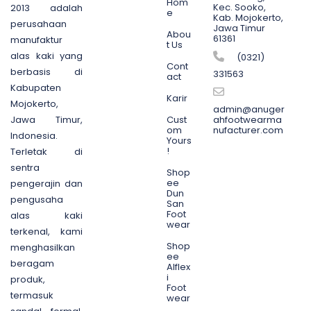
Hom
Kec. Sooko,
2013 adalah
e
Kab. Mojokerto,
perusahaan
Jawa Timur
Abou
61361
manufaktur
t Us
alas kaki yang
(0321)
Cont
berbasis di
331563
act
Kabupaten
Karir
Mojokerto,
admin@anuger
Jawa Timur,
Cust
ahfootwearma
om
nufacturer.com
Indonesia.
Yours
!
Terletak di
sentra
Shop
ee
pengerajin dan
Dun
pengusaha
San
Foot
alas kaki
wear
terkenal, kami
Shop
menghasilkan
ee
beragam
Alflex
i
produk,
Foot
termasuk
wear