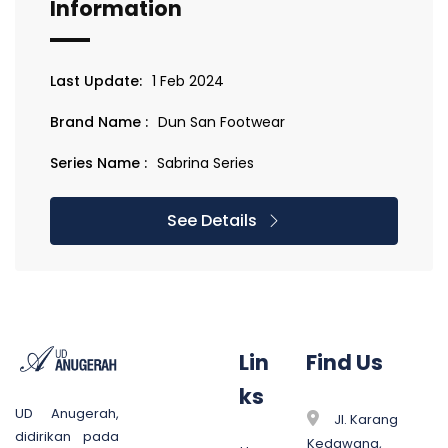
Information
Last Update:
1 Feb 2024
Brand Name :
Dun San Footwear
Series Name :
Sabrina Series
See Details
Lin
Find Us
ks
UD Anugerah,
Jl. Karang
didirikan pada
Kedawang,